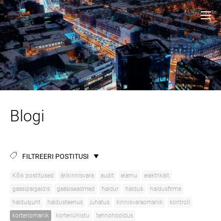
Blogi
FILTREERI POSTITUSI
Kõik postitused
ärikinnisvara
audit
elamu
elektrikäit
gaasipaigaldis
gaasiseadmed
haldur
haldus
haldusfirma
haldusjuht
haldusteenus
juhatus
kinnisvaraomanik
kontroll
korteriomanik
korteriühistu
tehnohooldus